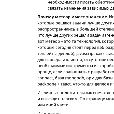
необходимости писать обертки-
связать изменения зависимых д
Почему метеор имеет значение
. И
которые решают задачи лучше других. 
распространились в большей степени 
что лучше других решали задачи (гене
вот метеор – это та технология, кото
которые сегодня стоят перед веб раз
теплейты, деплой). javascript как яз
для сервера и клиента, отсутствие н
необходимые инструменты из коробки
проще, если сравнивать с разработко
connect, база mongodb, орм для базы 
backbone + react, что-то для деплоя и т.
Из личных положительных впечатлени
и выглядит плоским. По странице мож
или иной части.
Из минусов.