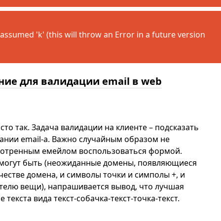
assumed 'k' (this will throw an Error in a future version
ие для валидации email в web
сто так. Задача валидации на клиенте – подсказать
сании email-а. Важно случайным образом не
мотренным емейлом воспользоваться формой.
а могут быть (неожиданные домены, появляющиеся
ачестве домена, и символы точки и симполы +, и
телю вещи), напрашивается вывод, что лучшая
текста вида текст-собачка-текст-точка-текст.