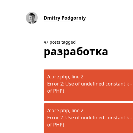
Dmitry Podgorniy
47 posts tagged
разработка
/core.php, line 2
Error 2: Use of undefined constant k - 
of PHP)
/core.php, line 2
Error 2: Use of undefined constant k - 
of PHP)