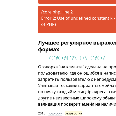
/core.php, line 2
Error 2: Use of undefined constant k - 
of PHP)
Лучшее регулярное выражен
формах
/[^@]+@[^@\.]+\.[^@]+/
Оговорка “на клиенте” сделана не про
пользователю, где он ошибся в напи
запретить пользователю с непредус
Учитывая то, какие варианты емейл
по пучку каждый месяц, ip адреса в к
другие неизвестные широкому обыва
валидация проверит емейл на наличие 
2015
по-русски
разработка