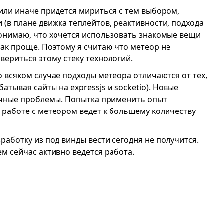
к или иначе придется мириться с тем выбором,
 (в плане движка теплейтов, реактивности, подхода
Я понимаю, что хочется использовать знакомые вещи
ак проще. Поэтому я считаю что метеор не
овериться этому стеку технологий.
 всяком случае подходы метеора отличаются от тех,
батывая сайты на expressjs и socketio). Новые
чные проблемы. Попытка применить опыт
к работе с метеором ведет к большему количеству
работку из под винды вести сегодня не получится.
ем сейчас активно ведется работа.