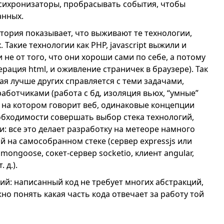
сихронизаторы, пробрасывать события, чтобы
анных.
стория показывает, что выживают те технологии,
Такие технологии как PHP, javascript выжили и
не от того, что они хороши сами по себе, а потому
рация html, и оживление страничек в браузере). Так
рая лучше других справляется с теми задачами,
работчиками (работа с бд, изоляция вьюх, “умные”
ык, на котором говорит веб, одинаковые концепции
еобходимости совершать выбор стека технологий,
: все это делает разработку на метеоре намного
й на самособранном стеке (сервер expressjs или
mongoose, сокет-сервер socketio, клиент angular,
 д.).
й: написанный код не требует многих абстракций,
но понять какая часть кода отвечает за работу той