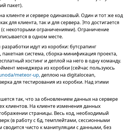
й пакет).
на клиенте и сервере одинаковый. Один и тот же код
ак для клиента, так и для сервера. Это достигается
е (с некоторыми ограничениями). Ограничение
описывается в одном месте.
разработки идут из коробки: бутсрапинг
 пакетная система, сборка-минификация проекта,
есплатный хостинг и деплой на него в одну команду.
оймент менеджера из коробки (сейчас пользуюсь
runoda/meteor-up,
деплою на digitalocean,
верка для тестирования из коробки. Над этими
шется так, что за обновлением данных на сервере
ех клиентов. На клиенте изменения данных
тображении страницы. Весь код, необходимый
ерк (в работу с бд, темплейтами, сессионными
 сводится чисто к манипуляции с данными, без