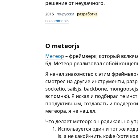
решение от неудачного.
2015
по-русски
разработка
no comments
О meteorjs
Метеор
– фреймверк, который включае
бд. Метеор реализовал собой концепци
Я начал знакомство с этим фреймверко
смотрел на другие инструменты, разр
socketio, sailsjs, backbone, mongoosej
вспомню). Я искал и подбирал те инс
продуктивным, создавать и поддерж
метеора, я не нашел.
Что делает метеор: он радикально у
Используется один и тот же код 
js, а не какой-нить кофе (хотя к