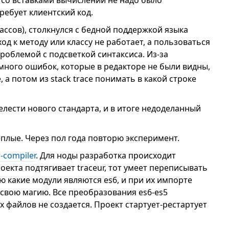
со вставками вычислений не надо было
ребует клиентский код.
лассов), столкнулся с бедной поддержкой языка
од к методу или классу не работает, а пользоваться
проблемой с подсветкой синтаксиса. Из-за
много ошибок, которые в редакторе не были видны,
а потом из stack trace понимать в какой строке
релести нового стандарта, и в итоге недоделанный
плые. Через пол года повторю эксперимент.
-compiler
. Для ноды разработка происходит
екта подтягивает traceur, тот умеет переписывать
 какие модули являются es6, и при их импорте
 свою магию. Все преобразования es6-es5
 файлов не создается. Проект стартует-рестартует