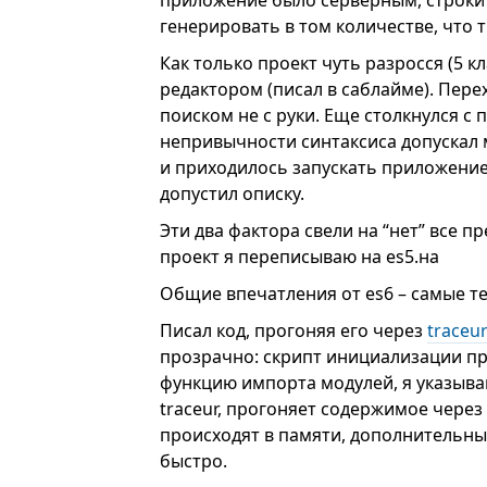
приложение было серверным, строки 
генерировать в том количестве, что т
Как только проект чуть разросся (5 к
редактором (писал в саблайме). Перех
поиском не с руки. Еще столкнулся с 
непривычности синтаксиса допускал 
и приходилось запускать приложение, 
допустил описку.
Эти два фактора свели на “нет” все п
проект я переписываю на es5.на
Общие впечатления от es6 – самые те
Писал код, прогоняя его через
traceur
прозрачно: скрипт инициализации про
функцию импорта модулей, я указываю
traceur, прогоняет содержимое через
происходят в памяти, дополнительных
быстро.