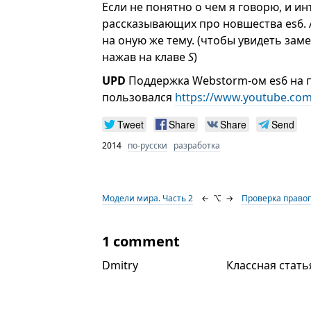
Если не понятно о чем я говорю, и ин
рассказывающих про новшества es6.
на оную же тему. (чтобы увидеть зам
нажав на клаве
S
)
UPD
Поддержка Webstorm-ом es6 на п
пользовался
https://www.youtube.co
Tweet
Share
Share
Send
2014
по-русски
разработка
Модели мира. Часть 2
←
⌥
→
Проверка правоп
1 comment
Dmitry
Классная стать