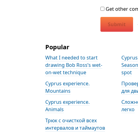
Get other co
Submit
Popular
What I needed to start
Cyprus
drawing Bob Ross’s wet-
Season
on-wet technique
spot
Cyprus experience.
Прове
Mountains
для дв
Cyprus experience.
Сложно
Animals
легко
Трюк с очисткой всех
интервалов и таймаутов