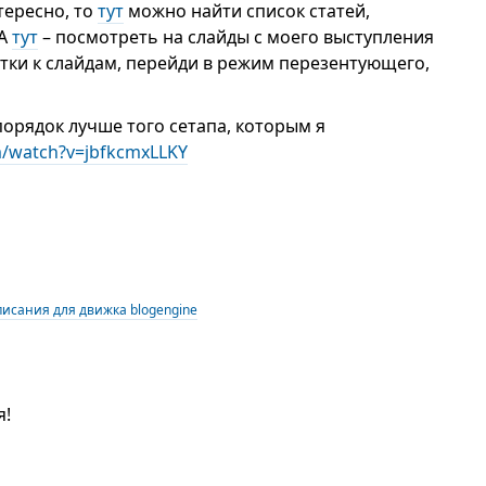
тересно, то
тут
можно найти список статей,
 А
тут
– посмотреть на слайды с моего выступления
етки к слайдам, перейди в режим перезентующего,
орядок лучше того сетапа, которым я
m/watch?v=jbfkcmxLLKY
исания для движка blogengine
я!