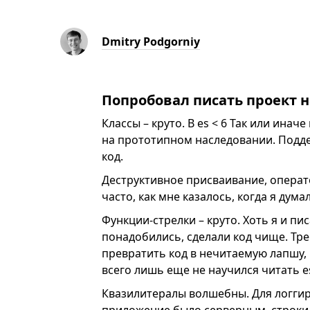
Dmitry Podgorniy
Попробовал писать проект н
Классы – круто. В es < 6 Так или ина
на прототипном наследовании. Подде
код.
Деструктивное присваивание, операто
часто, как мне казалось, когда я думал
Функции-стрелки – круто. Хоть я и пи
понадобились, сделали код чище. Тр
превратить код в нечитаемую лапшу, 
всего лишь еще не научился читать e
Квазилитералы волшебны. Для логгиро